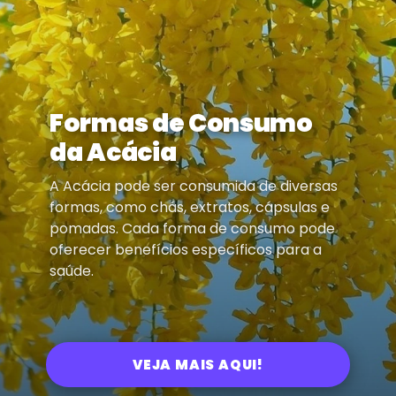
Formas de Consumo
da Acácia
A Acácia pode ser consumida de diversas
formas, como chás, extratos, cápsulas e
pomadas. Cada forma de consumo pode
oferecer benefícios específicos para a
saúde.
VEJA MAIS AQUI!