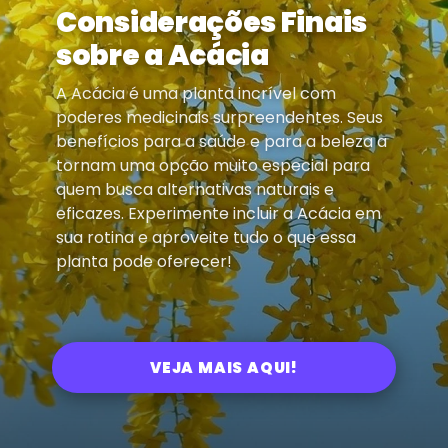
Considerações Finais
sobre a Acácia
A Acácia é uma planta incrível com
poderes medicinais surpreendentes. Seus
benefícios para a saúde e para a beleza a
tornam uma opção muito especial para
quem busca alternativas naturais e
eficazes. Experimente incluir a Acácia em
sua rotina e aproveite tudo o que essa
planta pode oferecer!
VEJA MAIS AQUI!