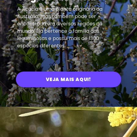
A Acácia é uma planta originária da
Austrália, mas também pode ser
encontrada em diversas regiões do
mundo. Ela pertence à família das
leguminosas e possui mais de 1300
espécies diferentes.
VEJA MAIS AQUI!