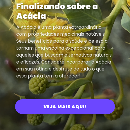
Finalizando sobre a
Acácia
A Acácia é uma planta extraordinária,
com propriedades medicinais notáveis.
Seus benefícios para a saúde e beleza a
tornam uma escolha excepcional para
aqueles que buscam alternativas naturais
e eficazes. Considere incorporar a Acácia
em sua rotina e desfrute de tudo o que
essa planta tem a oferecer!
VEJA MAIS AQUI!