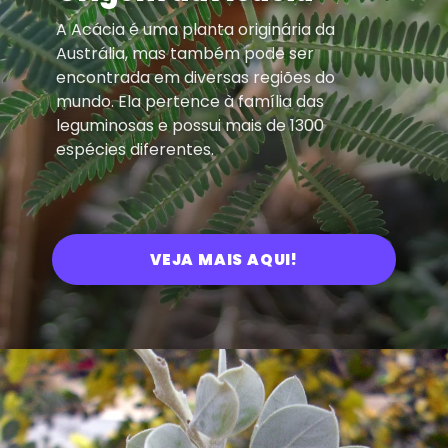
A Acácia é uma planta originária da
Austrália, mas também pode ser
encontrada em diversas regiões do
mundo. Ela pertence à família das
leguminosas e possui mais de 1300
espécies diferentes.
VEJA MAIS AQUI!