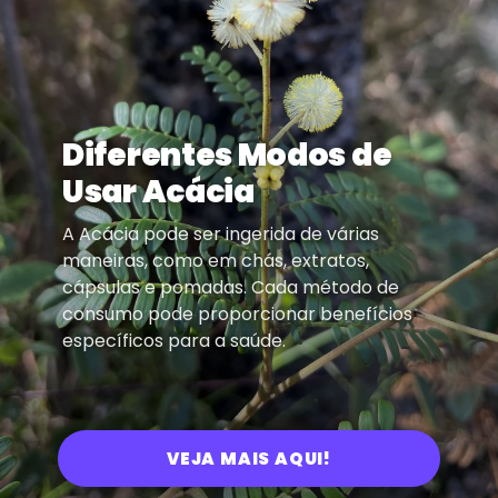
Diferentes Modos de
Usar Acácia
A Acácia pode ser ingerida de várias
maneiras, como em chás, extratos,
cápsulas e pomadas. Cada método de
consumo pode proporcionar benefícios
específicos para a saúde.
VEJA MAIS AQUI!