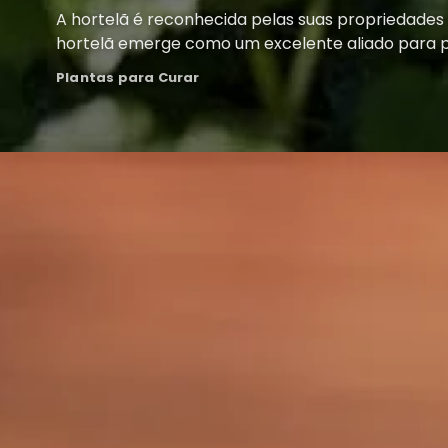
A hortelã é reconhecida pelas suas propriedades 
hortelã emerge como um excelente aliado para p
Plantas para Curar