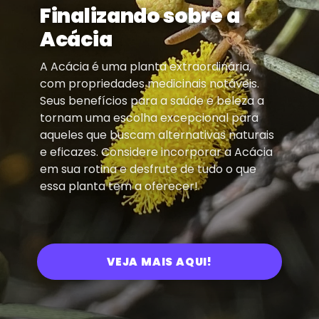
Finalizando sobre a
Acácia
A Acácia é uma planta extraordinária,
com propriedades medicinais notáveis.
Seus benefícios para a saúde e beleza a
tornam uma escolha excepcional para
aqueles que buscam alternativas naturais
e eficazes. Considere incorporar a Acácia
em sua rotina e desfrute de tudo o que
essa planta tem a oferecer!
VEJA MAIS AQUI!