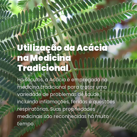
Utilização da Acácia
na Medicina
Tradicional
Há séculos, a Acácia é empregada na
medicina tradicional para tratar uma
variedade de problemas de saúde,
incluindo inflamações, feridas e questões
respiratórias. Suas propriedades
medicinais são reconhecidas há muito
tempo.